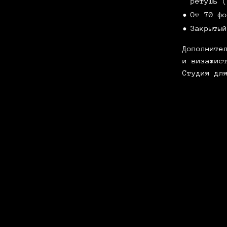
ретушь (
От 70 фо
Закрытый
Дополните
и визажис
Студия дл